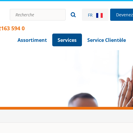
Devenez 
FR
2163 594 0
Assortiment
Services
Service Clientèle